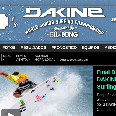
-
FOTOS
-
RESULTADOS
-
PRONÓSTICO
-
EQUIPOS
-
MEDI
OLAS
TIEMPO:
-
AGENDA:
-
-
VIENTO:
-
HORA LOCAL:
Final D
DAKINE
Surfin
Después de
olas y emoc
2013 DAKIN
Championshi