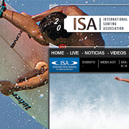
HOME
-
LIVE
-
NOTICIAS
-
VIDEOS
EVENTO
WEBCAST
DÍA:
-
8 / 8